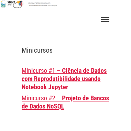
Skip
to
SBBD 2021
BRAZILIAN SYMPOSIUM ON DATABASES
content
Minicursos
Minicurso #1 –
Ciência de Dados
com Reprodutibilidade usando
Notebook Jupyter
Minicurso #2 –
Projeto de Bancos
de Dados NoSQL