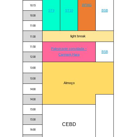
WTAG
10:15
ST9
ST10
BSB
10:30
11:00
light break
11:30
11:50
Palestrante convidada –
BSB
Carmem Hara
12:30
13:00
13:30
Almoço
14:00
14:30
15:00
15:30
CEBD
16:00