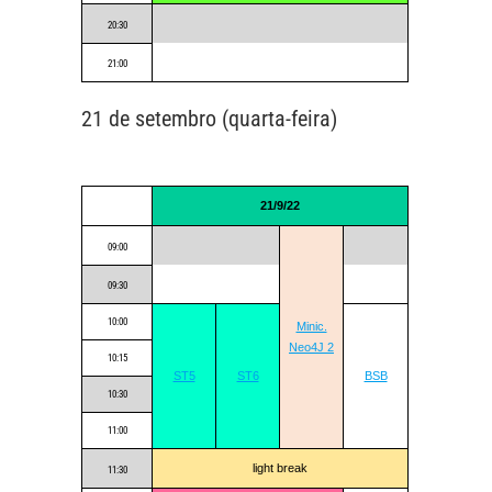
20:30
21:00
21 de setembro (quarta-feira)
21/9/22
09:00
09:30
10:00
Minic.
Neo4J 2
10:15
ST5
ST6
BSB
10:30
11:00
light break
11:30