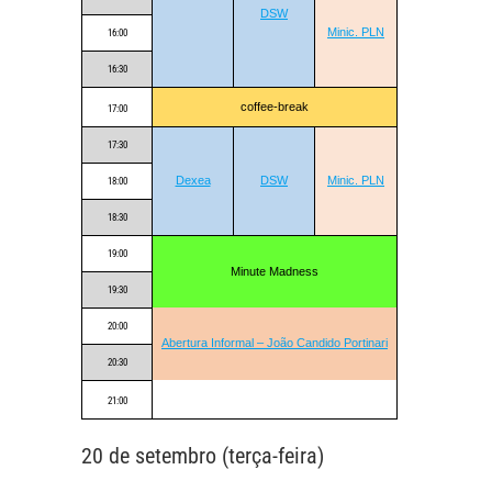
DSW
Minic. PLN
16:00
16:30
coffee-break
17:00
17:30
Dexea
DSW
Minic. PLN
18:00
18:30
19:00
Minute Madness
19:30
20:00
Abertura Informal – João Candido Portinari
20:30
21:00
20 de setembro (terça-feira)