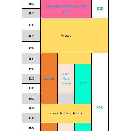
11:50
Palestrante convidado – Ihab
BSB
Ilyas
12:30
13:00
Almoço
13:30
14:00
14:30
15:00
Minic.
WTDBD
15:30
Meta
Learning
ST7
16:00
16:30
BSB
17:00
coffee-break + Demos
17:30
18:00