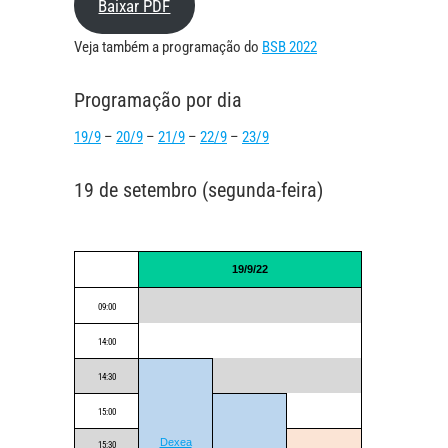
Baixar PDF
Veja também a programação do
BSB 2022
Programação por dia
19/9
–
20/9
–
21/9
–
22/9
–
23/9
19 de setembro (segunda-feira)
19/9/22
09:00
14:00
14:30
15:00
Dexea
15:30