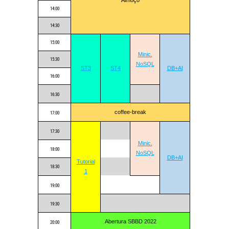
14:00
14:30
15:00
Minic.
15:30
NoSQL
ST3
ST4
DB+AI
16:00
16:30
coffee-break
17:00
17:30
Minic.
18:00
NoSQL
DB+AI
Tutorial
18:30
1
19:00
19:30
Abertura SBBD 2022
20:00