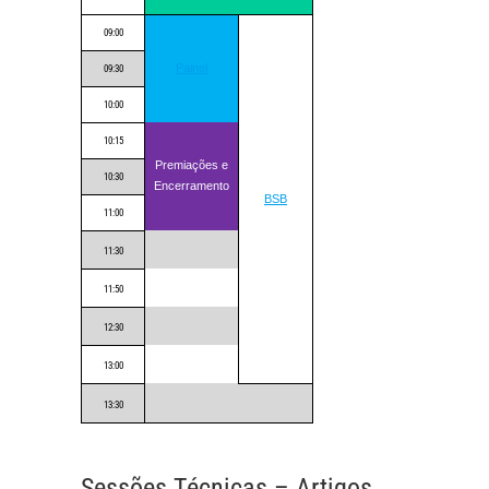
09:00
Painel
09:30
10:00
10:15
Premiações e
10:30
Encerramento
BSB
11:00
11:30
11:50
12:30
13:00
13:30
Sessões Técnicas – Artigos