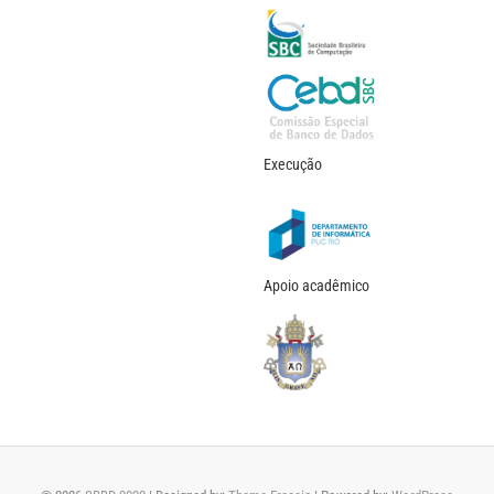
Execução
Apoio acadêmico