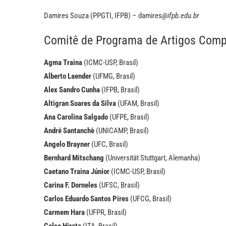
Damires Souza (PPGTI, IFPB) – damires
@ifpb.edu.br
Comitê de Programa de Artigos Comp
Agma Traina
(ICMC-USP, Brasil)
Alberto Laender
(UFMG, Brasil)
Alex Sandro Cunha
(IFPB, Brasil)
Altigran Soares da Silva
(UFAM, Brasil)
Ana Carolina Salgado
(UFPE, Brasil)
André Santanchè
(UNICAMP, Brasil)
Angelo Brayner
(UFC, Brasil)
Bernhard Mitschang
(Universität Stuttgart, Alemanha)
Caetano Traina Júnior
(ICMC-USP, Brasil)
Carina F. Dorneles
(UFSC, Brasil)
Carlos Eduardo Santos Pires
(UFCG, Brasil)
Carmem Hara
(UFPR, Brasil)