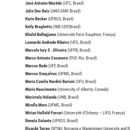
José Antonio Macêdo
(UFC, Brasil)
Julio Dos Reis
(UNICAMP, Brasil)
Karin Becker
(UFRGS, Brasil)
Kelly Braghetto
(IME/USP,Brasil)
Khalid Belhajjame
(Université Paris Dauphine, França)
Leonardo Andrade Ribeiro
(UFG, Brasil)
Marcelo Iury S . Oliveira
(UFPB, Brasil)
Marco Antonio Casanova
(PUC-Rio, Brasil)
Marcos Bedo
(UFF, Brasil)
Marcos Gonçalves
(UFMG, Brasil)
Maria Camila Nardini Barioni
(UFU, Brasil)
Mario Nascimento
(University of Alberta, Canadá)
Maristela Holanda
(UNB, Brasil)
Mirella Moro
(UFMG, Brasil)
Mirian Halfeld-Ferrari
(Université d’Orleans – LIFO, França)
Renata Galante
(UFRGS, Brasil)
Ricardo Torres
(NTNU, Noruega e Wageningen University and R