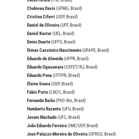
Celso Hirata
(ITA, Brasil)
Clodoveu Davis
(UFMG, Brasil)
Cristina Ciferri
(USP, Brasil)
Daniel de Oliveira
(UFF, Brasil)
Daniel Kaster
(UEL, Brasil)
Denio Duarte
(UFFS, Brasil)
Dimas Cassimiro Nascimento
(UFAPE, Brasil)
Eduardo de Almeida
(UFPR, Brasil)
Eduardo Ogasawara
(CEFET/RJ, Brasil)
Eduardo Pena
(UTFPR, Brasil)
Elaine Sousa
(USP, Brasil)
Fabio Porto
(LNCC, Brasil)
Fernanda Baião
(PUC-Rio, Brasil)
Humberto Razente
(UFU, Brasil)
Javam Machado
(UFC, Brasil)
João Eduardo Ferreira
(IME/USP, Brasil)
José Palazzo Moreira de Oliveira
(UFRGS, Brasil)