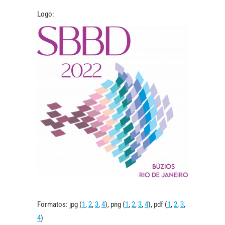
Logo:
Formatos: jpg (
1
,
2
,
3
,
4
), png (
1
,
2
,
3
,
4
), pdf (
1
,
2
,
3
,
4
)