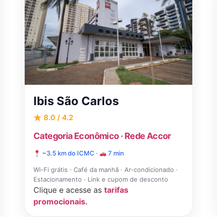
The Hill Hotéis Executive
4.3 (1.627 avaliações)
A partir de R$ 260/noite
3.9km do ICMC ·
7 min de carro
Café da manhã · Wi-Fi grátis · Piscina ·
Estacionamento · Acessibilidade
Clique e acesse as
tarifas
promocionais.