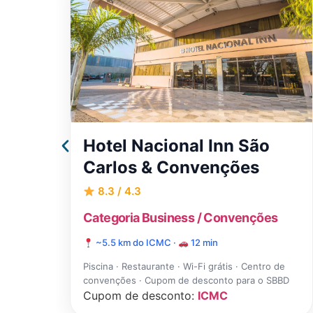
Ibis São Carlos
8.0 / 4.2
Categoria Econômico · Rede Accor
~3.5 km do ICMC ·
7 min
Wi-Fi grátis · Café da manhã · Ar-condicionado ·
Estacionamento · Link e cupom de desconto
de
Clique e acesse as
tarifas
BBD
promocionais.