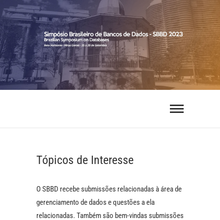
Skip
to
content
SBBD 2023
SIMPÓSIO BRASILEIRO DE BANCOS DE DADOS
Tópicos de Interesse
O SBBD recebe submissões relacionadas à área de
gerenciamento de dados e questões a ela
relacionadas. Também são bem-vindas submissões