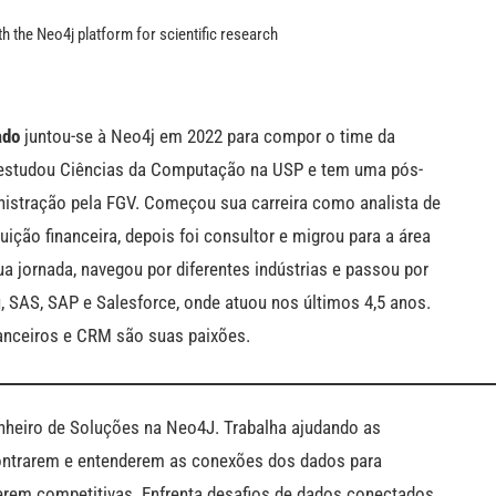
 the Neo4j platform for scientific research
ado
juntou-se à Neo4j em 2022 para compor o time da
 estudou Ciências da Computação na USP e tem uma pós-
istração pela FGV. Começou sua carreira como analista de
ição financeira, depois foi consultor e migrou para a área
a jornada, navegou por diferentes indústrias e passou por
 SAS, SAP e Salesforce, onde atuou nos últimos 4,5 anos.
anceiros e CRM são suas paixões.
heiro de Soluções na Neo4J. Trabalha ajudando as
ontrarem e entenderem as conexões dos dados para
rem competitivas. Enfrenta desafios de dados conectados,