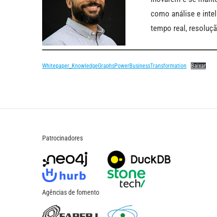
como análise e intel
tempo real, resoluç
Whitepaper_KnowledgeGraphsPowerBusinessTransformation
Baixar
Patrocinadores
Agências de fomento