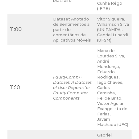
brasileiro
Cunha Rêgo
(IFPB)
Dataset Anotado
Vitor Siqueira,
de Sentimentos a
Williamson Silva
11:00
partir de
(UNIPAMPA),
comentários de
Gabriel Lunardi
Aplicativos Móveis
(UFSM)
Maria de
Lourdes Silva,
André
Mendonça,
Eduardo
FaultyComp++
Rodrigues,
Dataset: A Dataset
Iago Chaves,
11:10
of User Reports for
Carlos
Faulty Computer
Caminha,
Components
Felipe Brito,
Victor Aguiar
Evangelista de
Farias,
Javam
Machado (UFC)
Gabriel