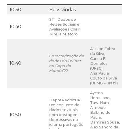
10:30
Boas vindas
ST1: Dados de
Redes Sociais e
10:40
Avaliações Chair:
Mirella M. Moro
Alisson Fabra
da Silva,
Caracterização de
Carina F.
dados do Twitter
10:40
Dorneles
na Copa do
(UFSC),
Mundo’22
Ana Paula
Couto da Silva
(UFMG – Brazil)
Ayrton
Herculano,
DepreRedditBR:
Taw-Ham
Um conjunto de
Almeida
dados textuais
Balbino de
10:50
com postagens
Paula,
depressivas no
Damires Souza,
idioma português
Alex Sandro da