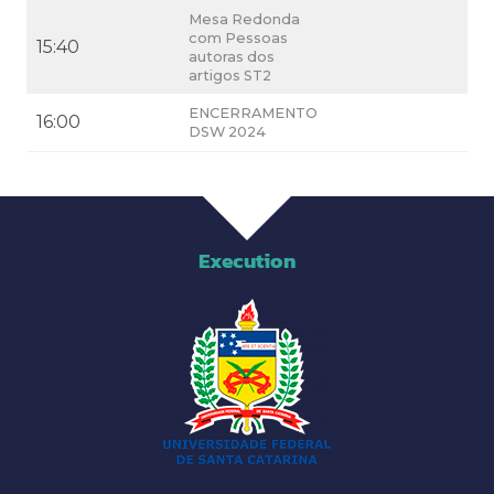
Mesa Redonda
com Pessoas
15:40
autoras dos
artigos ST2
ENCERRAMENTO
16:00
DSW 2024
Execution