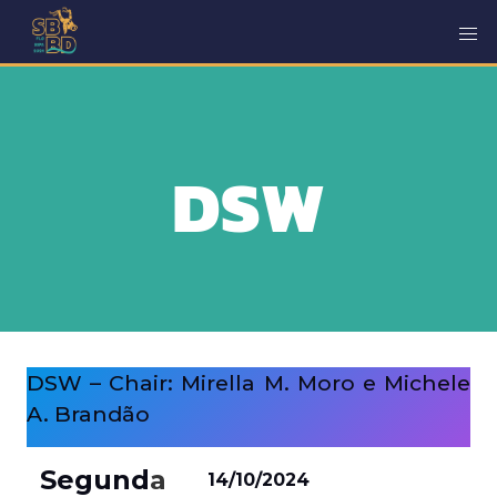
DSW
DSW – Chair: Mirella M. Moro e Michele
A. Brandão
Segund
a
14/10/2024