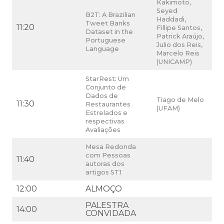
Kakimoto,
Seyed
B2T: A Brazilian
Haddadi,
Tweet Banks
11:20
Fillipe Santos,
Dataset in the
Patrick Araújo,
Portuguese
Julio dos Reis,
Language
Marcelo Reis
(UNICAMP)
StarRest: Um
Conjunto de
Dados de
Tiago de Melo
11:30
Restaurantes
(UFAM)
Estrelados e
respectivas
Avaliações
Mesa Redonda
com Pessoas
11:40
autoras dos
artigos ST1
12:00
ALMOÇO
PALESTRA
14:00
CONVIDADA