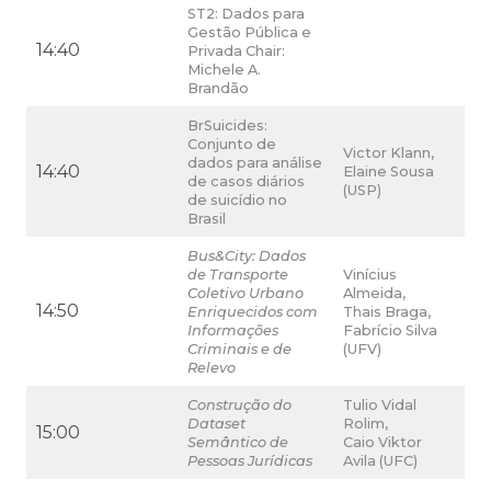
ST2: Dados para
Gestão Pública e
14:40
Privada Chair:
Michele A.
Brandão
BrSuicides:
Conjunto de
Victor Klann,
dados para análise
14:40
Elaine Sousa
de casos diários
(USP)
de suicídio no
Brasil
Bus&City: Dados
de Transporte
Vinícius
Coletivo Urbano
Almeida,
14:50
Enriquecidos com
Thais Braga,
Informações
Fabrício Silva
Criminais e de
(UFV)
Relevo
Construção do
Tulio Vidal
Dataset
Rolim,
15:00
Semântico de
Caio Viktor
Pessoas Jurídicas
Avila (UFC)