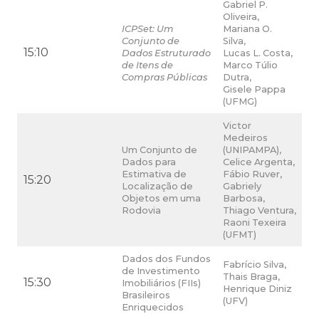
Gabriel P.
Oliveira,
ICPSet: Um
Mariana O.
Conjunto de
Silva,
15:10
Dados Estruturado
Lucas L. Costa,
de Itens de
Marco Túlio
Compras Públicas
Dutra,
Gisele Pappa
(UFMG)
Victor
Medeiros
Um Conjunto de
(UNIPAMPA),
Dados para
Celice Argenta,
Estimativa de
Fábio Ruver,
15:20
Localização de
Gabriely
Objetos em uma
Barbosa,
Rodovia
Thiago Ventura,
Raoni Texeira
(UFMT)
Dados dos Fundos
Fabrício Silva,
de Investimento
Thais Braga,
15:30
Imobiliários (FIIs)
Henrique Diniz
Brasileiros
(UFV)
Enriquecidos