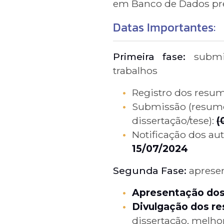
em Banco de Dados pr
Datas Importantes:
Primeira fase:
submi
trabalhos
Registro dos resu
Submissão (resumo
dissertação/tese):
(
Notificação dos au
15/07/2024
Segunda Fase:
apresen
Apresentação dos 
Divulgação dos re
dissertação, melho