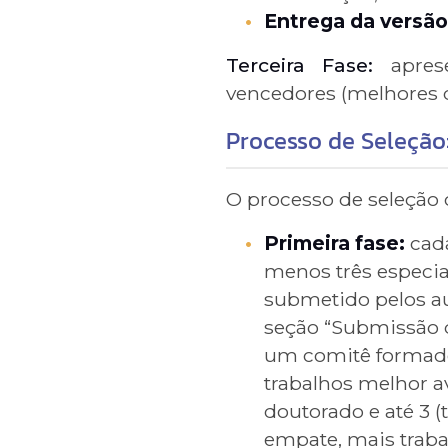
Entrega da versão 
Terceira Fase:
apre
vencedores (melhores d
Processo de Seleção
O processo de seleção 
Primeira fase:
cada
menos três especial
submetido pelos au
seção “Submissão d
um comitê formado 
trabalhos melhor av
doutorado e até 3 
empate, mais trab