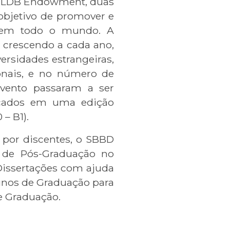
 VLDB Endowment, duas
 objetivo de promover e
s em todo o mundo. A
 crescendo a cada ano,
ersidades estrangeiras,
ionais, e no número de
 evento passaram a ser
icados em uma edição
 – B1).
 por discentes, o SBBD
s de Pós-Graduação no
Dissertações com ajuda
lunos de Graduação para
e Graduação.