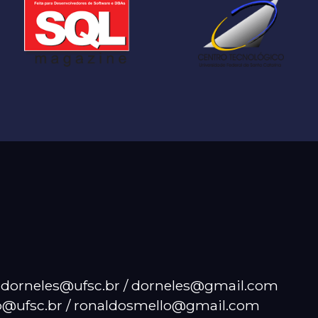
na.dorneles@ufsc.br / dorneles@gmail.com
lo@ufsc.br / ronaldosmello@gmail.com