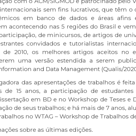
ação com o ACM/SIGMOD e patrocinado pelo
nternacionais sem fins lucrativos, que têm o
adêmicos em banco de dados e áreas afin
vem acontecendo nas 5 regiões do Brasil e vem
rticipação, de minicursos, de artigos de univ
strantes convidados e tutorialistas internac
ir de 2010, os melhores artigos aceitos no
erem uma versão estendida a serem publ
 Information and Data Management (Qualis/2020
dora das apresentações de trabalhos é feita
 de 15 anos, a participação de estudante
issertação em BD e no Workshop de Teses e 
ação de seus trabalhos; e há mais de 7 anos, a
trabalhos no WTAG – Workshop de Trabalhos d
mações sobre as últimas edições.