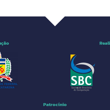
ução
Real
Patrocínio