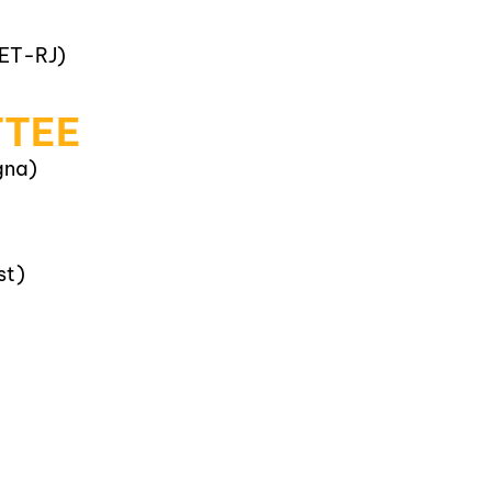
FET-RJ)
TEE
gna)
st)