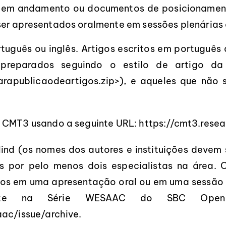
s em andamento ou documentos de posicionamento
ser apresentados oralmente em sessões plenárias 
uguês ou inglês. Artigos escritos em português 
preparados seguindo o estilo de artigo d
rapublicaodeartigos.zip
>), e aqueles que não 
o CMT3 usando a seguinte URL:
https://cmt3.res
ind (os nomes dos autores e instituições devem 
s por pelo menos dois especialistas na área. O
hos em uma apresentação oral ou em uma sessão d
camente na Série WESAAC do SBC Ope
aac/issue/archive
.