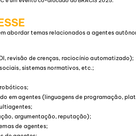
 é um evento co-alocado ao BRACIS 2025.
ESSE
em abordar temas relacionados a agentes autônom
DI, revisão de crenças, raciocínio automatizado);
ociais, sistemas normativos, etc.;
robóticos;
do em agentes (linguagens de programação, plat
ultiagentes;
ção, argumentação, reputação);
emas de agentes;
s de agentes;