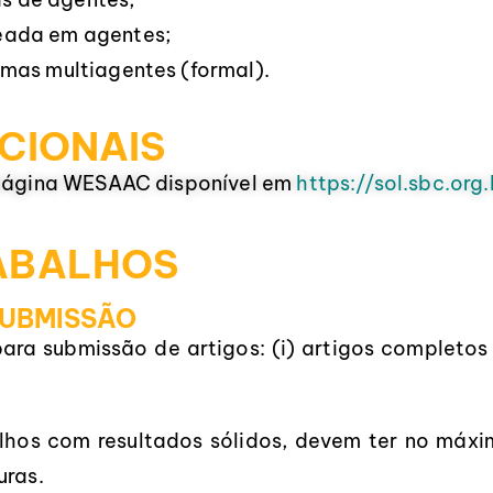
eada em agentes;
emas multiagentes (formal).
CIONAIS
a página WESAAC disponível em
https://sol.sbc.or
ABALHOS
SUBMISSÃO
para submissão de artigos: (i) artigos completos e
lhos com resultados sólidos, devem ter no máxim
uras.