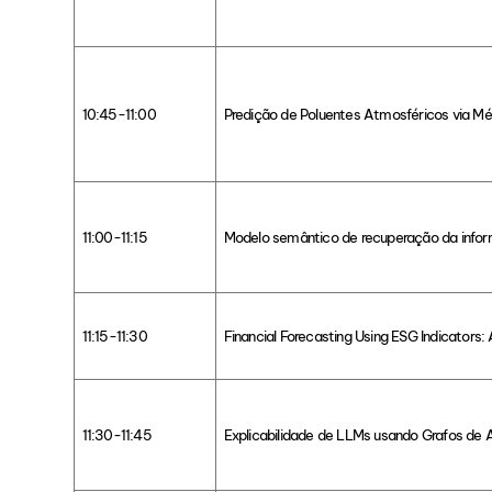
10:45-11:00
Predição de Poluentes Atmosféricos via M
11:00-11:15
Modelo semântico de recuperação da infor
11:15-11:30
Financial Forecasting Using ESG Indicator
11:30-11:45
Explicabilidade de LLMs usando Grafos de