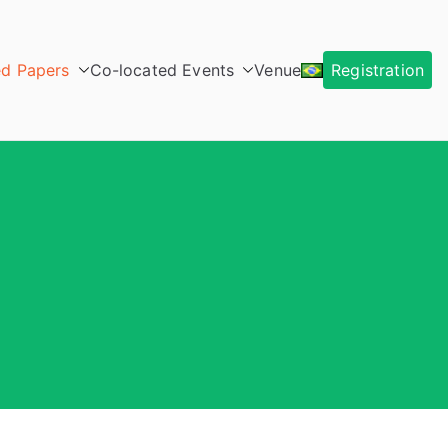
d Papers
Co-located Events
Venue
Registration