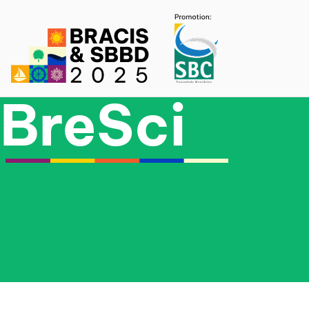
SBBD 
BreSci