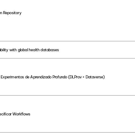
on Repository
bility with global health databases
a Experimentos de Aprendizado Profundo (DLProv + Dataverse)
cificar Workflows