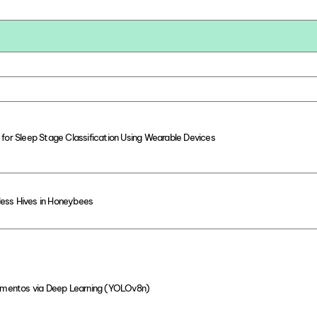
 for Sleep Stage Classification Using Wearable Devices
less Hives in Honeybees
mentos via Deep Learning (YOLOv8n)