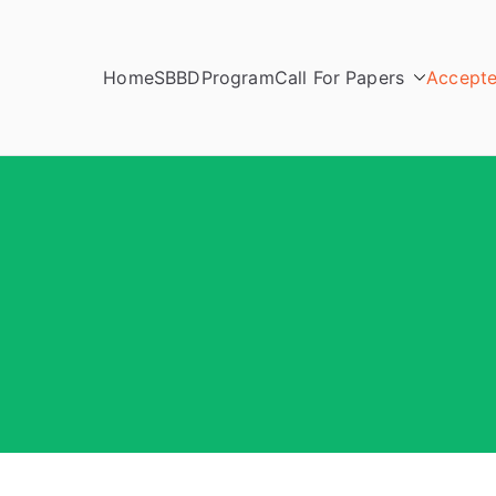
Home
SBBD
Program
Call For Papers
Accepte
2025