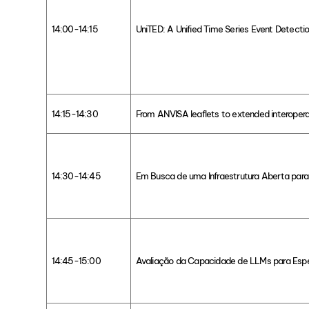
14:00-14:15
UniTED: A Unified Time Series Event Detecti
14:15-14:30
From ANVISA leaflets to extended interopera
14:30-14:45
Em Busca de uma Infraestrutura Aberta par
14:45-15:00
Avaliação da Capacidade de LLMs para Espe