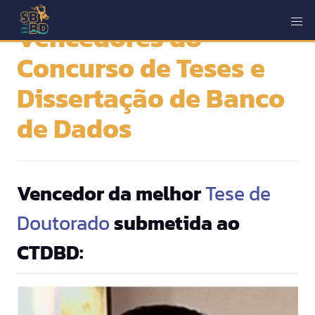
Vencedores do
Concurso de Teses e
Dissertação de Banco
de Dados
Vencedor da melhor
Tese de
Doutorado
submetida ao
CTDBD: